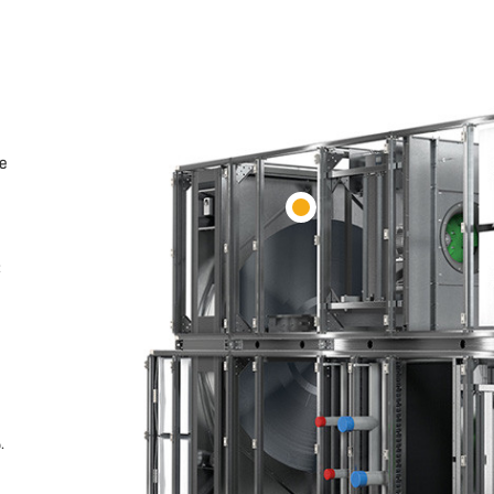
ie
:
.