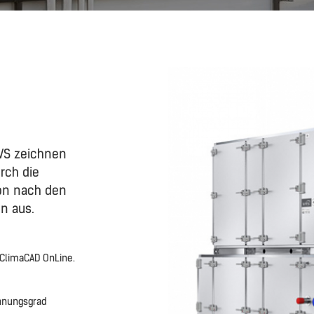
VS zeichnen
urch die
ion nach den
n aus.
 ClimaCAD OnLine.
nnungsgrad