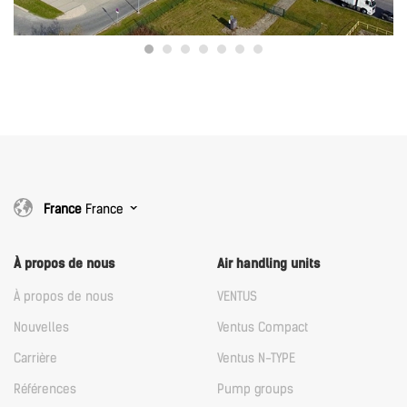
France
France
À propos de nous
Air handling units
À propos de nous
VENTUS
Nouvelles
Ventus Compact
Carrière
Ventus N-TYPE
Références
Pump groups