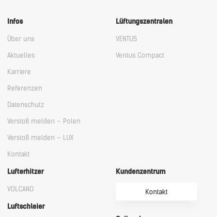
Infos
Lüftungszentralen
Über uns
VENTUS
Aktuelles
Ventus Compact
Karriere
Referenzen
Datenschutz
Verstoß melden – Polen
Verstoß melden – LUX
Kontakt
Lufterhitzer
Kundenzentrum
VOLCANO
Kontakt
Luftschleier