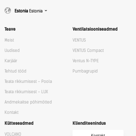
Estonia
Estonia
Teave
Ventilatsiooniseadmed
Meist
VENTUS
Uudised
VENTUS Compact
Karjäär
Ventus N-TYPE
Tehtud tööd
Pumbagrupid
Teata rikkumisest - Poola
Teata rikkumisest - LUX
Andmekaitse põhimõtted
Kontakt
Kütteseadmed
Klienditeenindus
VOLCANO
Kontakt