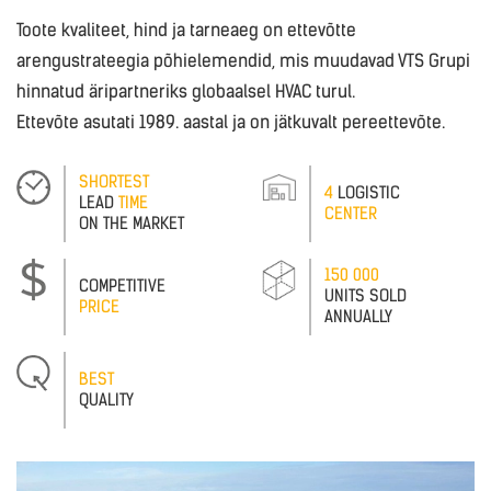
Toote kvaliteet, hind ja tarneaeg on ettevõtte
arengustrateegia põhielemendid, mis muudavad VTS Grupi
hinnatud äripartneriks globaalsel HVAC turul.
Ettevõte asutati 1989. aastal ja on jätkuvalt pereettevõte.
SHORTEST
4
LOGISTIC
LEAD
TIME
CENTER
ON THE MARKET
150 000
COMPETITIVE
UNITS SOLD
PRICE
ANNUALLY
BEST
QUALITY