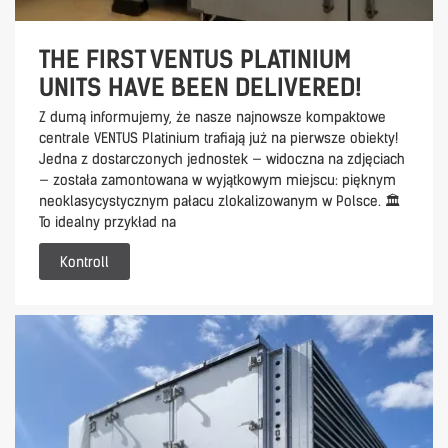
THE FIRST VENTUS PLATINIUM
UNITS HAVE BEEN DELIVERED!
Z dumą informujemy, że nasze najnowsze kompaktowe
centrale VENTUS Platinium trafiają już na pierwsze obiekty!
Jedna z dostarczonych jednostek — widoczna na zdjęciach
— została zamontowana w wyjątkowym miejscu: pięknym
neoklasycystycznym pałacu zlokalizowanym w Polsce. 🏛️
To idealny przykład na
Kontroll