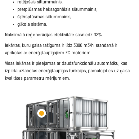
rotējošais siltummainis,
pretplūsmas heksagonālais siltummainis,
šķērsplūsmas siltummainis,
glikola sistēma.
Maksimālā reģenerācijas efektivitāte sasniedz 92%.
Iekārtas, kuru gaisa ražīgums ir līdz 3000 m3/h, standartā ir
aprīkotas ar enerģijtaupīgajiem EC motoriem.
Visas iekārtas ir pieejamas ar daudzfunkcionālu automātiku, kas
izpilda uzlabotas enerģijtaupīgas funkcijas, pamatojoties uz gaisa
kvalitātes parametru mērījumiem.