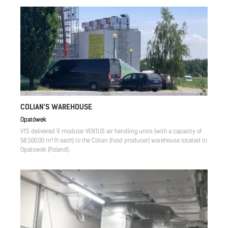
COLIAN'S WAREHOUSE
Opatówek
VTS delivered 9 modular VENTUS air handling units (with a capacity of
58,500.00 m³/h each) to the Colian (food producer) warehouse located in
Opatowek (Poland).