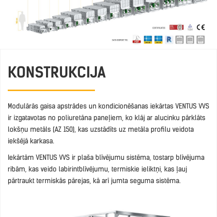
KONSTRUKCIJA
Modulārās gaisa apstrādes un kondicionēšanas iekārtas VENTUS VVS
ir izgatavotas no poliuretāna paneļiem, ko klāj ar alucinku pārklāts
lokšņu metāls (AZ 150), kas uzstādīts uz metāla profilu veidota
iekšējā karkasa.
Iekārtām VENTUS VVS ir plaša blīvējumu sistēma, tostarp blīvējuma
ribām, kas veido labirintblīvējumu, termiskie ieliktņi, kas ļauj
pārtraukt termiskās pārejas, kā arī jumta seguma sistēma.