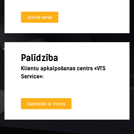
Uzzināt vairāk
Palīdzība
Klientu apkalpošanas centrs «VTS
Service»:
Sazinieties ar mums