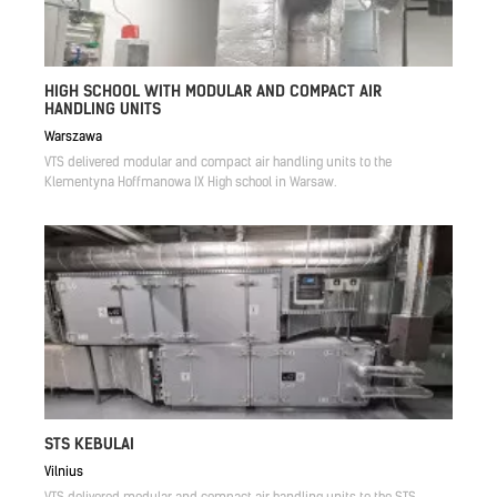
HIGH SCHOOL WITH MODULAR AND COMPACT AIR
HANDLING UNITS
Warszawa
VTS delivered modular and compact air handling units to the
Klementyna Hoffmanowa IX High school in Warsaw.
STS KEBULAI
Vilnius