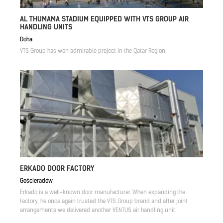
AL THUMAMA STADIUM EQUIPPED WITH VTS GROUP AIR
HANDLING UNITS
Doha
VTS Group has won admirable project in the Qatar Region
ERKADO DOOR FACTORY
Gościeradów
Erkado is a well-known door manufacturer. When expanding the
factory, he once again trusted the VTS Group brand and after joint
arrangements we delivered another VENTUS air handling unit.