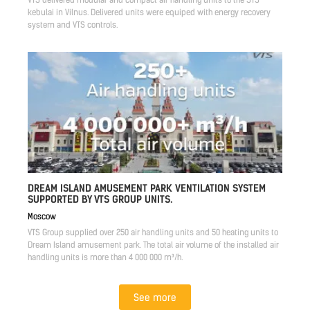
VTS delivered modular and compact air handling units to the STS
kebulai in Vilnus. Delivered units were equiped with energy recovery
system and VTS controls.
DREAM ISLAND AMUSEMENT PARK VENTILATION SYSTEM
SUPPORTED BY VTS GROUP UNITS.
Moscow
VTS Group supplied over 250 air handling units and 50 heating units to
Dream Island amusement park. The total air volume of the installed air
handling units is more than 4 000 000 m³/h.
See more