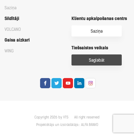
Saziņa
Sildītāji
Klientu apkalpošanas centrs
VOLCANO
Saziņa
Gaisa aizkari
Tiešsaistes veikals
WING
Saglabāt
Copyright 2026 by VTS
All right reserved
Projektētājs un izstrādātājs::
ALFA BRAVO