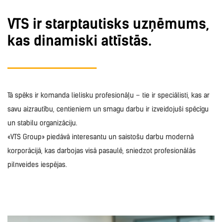
VTS ir starptautisks uzņēmums,
kas dinamiski attīstās.
Tā spēks ir komanda lielisku profesionāļu – tie ir speciālisti, kas ar
savu aizrautību, centieniem un smagu darbu ir izveidojuši spēcīgu
un stabilu organizāciju.
«VTS Group» piedāvā interesantu un saistošu darbu modernā
korporācijā, kas darbojas visā pasaulē, sniedzot profesionālās
pilnveides iespējas.