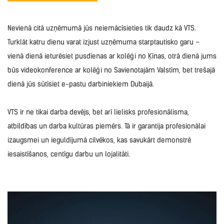
Nevienā citā uzņēmumā jūs neiemācīsieties tik daudz kā VTS.
Turklāt katru dienu varat izjust uzņēmuma starptautisko garu –
vienā dienā ieturēsiet pusdienas ar kolēģi no Ķīnas, otrā dienā jums
būs videokonference ar kolēģi no Savienotajām Valstīm, bet trešajā
dienā jūs sūtīsiet e-pastu darbiniekiem Dubaijā.
VTS ir ne tikai darba devējs, bet arī lielisks profesionālisma,
atbildības un darba kultūras piemērs. Tā ir garantija profesionālai
izaugsmei un ieguldījumā cilvēkos, kas savukārt demonstrē
iesaistīšanos, centīgu darbu un lojalitāti.