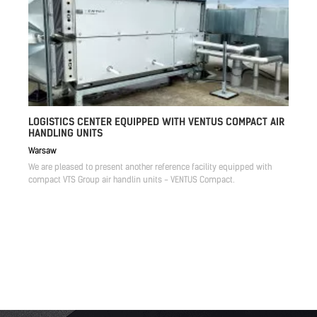
LOGISTICS CENTER EQUIPPED WITH VENTUS COMPACT AIR
HANDLING UNITS
Warsaw
We are pleased to present another reference facility equipped with
compact VTS Group air handlin units - VENTUS Compact.