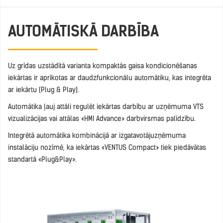
AUTOMĀTISKĀ DARBĪBA
Uz grīdas uzstādītā varianta kompaktās gaisa kondicionēšanas
iekārtas ir aprīkotas ar daudzfunkcionālu automātiku, kas integrēta
ar iekārtu (Plug & Play).
Automātika ļauj attāli regulēt iekārtas darbību ar uzņēmuma VTS
vizualizācijas vai attālas «HMI Advance» darbvirsmas palīdzību.
Integrētā automātika kombinācijā ar izgatavotājuzņēmuma
instalāciju nozīmē, ka iekārtas «VENTUS Compact» tiek piedāvātas
standartā «Plug&Play».