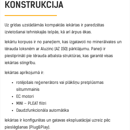
KONSTRUKCIJA
Uz grīdas uzstādāmās kompaktās iekārtas ir paredzētas
izvietošanai tehniskajās telpās, kā arī ārpus ēkas.
Iekārtu korpuss ir no paneļiem, kas izgatavoti no minerālvates un
tērauda loksnēm ar Aluzinc (AZ 150) pārklājumu. Paneļi ir
piestiprināti pie tērauda atbalsta struktūras, kas garantē visas
iekārtas stingrību.
Iekārtas aprīkojumā ir:
rotējošais reģenerātors vai plākšņu pretplūsmas
siltummainis
EC motori
MINI – PLEAT filtri
Daudzfunkcionāla automātika
Iekārtas ir konfigurētas un gatavas ekspluatācijai uzreiz pēc
pieslēgšanas (Plug&Play).