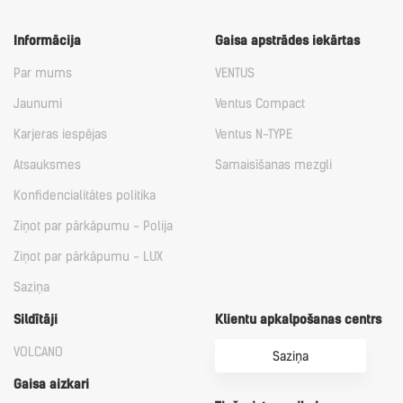
Informācija
Gaisa apstrādes iekārtas
Par mums
VENTUS
Jaunumi
Ventus Compact
Karjeras iespējas
Ventus N-TYPE
Atsauksmes
Samaisīšanas mezgli
Konfidencialitātes politika
Ziņot par pārkāpumu - Polija
Ziņot par pārkāpumu - LUX
Saziņa
Sildītāji
Klientu apkalpošanas centrs
VOLCANO
Saziņa
Gaisa aizkari