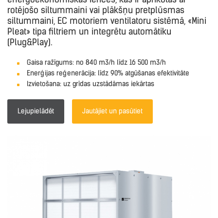
rotējošo siltummaini vai plākšņu pretplūsmas
siltummaini, EC motoriem ventilatoru sistēmā, «Mini
Pleat» tipa filtriem un integrētu automātiku
(Plug&Play).
Gaisa ražīgums: no 840 m3/h līdz 16 500 m3/h
Enerģijas reģenerācija: līdz 90% atgūšanas efektivitāte
Izvietošana: uz grīdas uzstādāmas iekārtas
Lejupielādēt
Jautājiet un pasūtiet