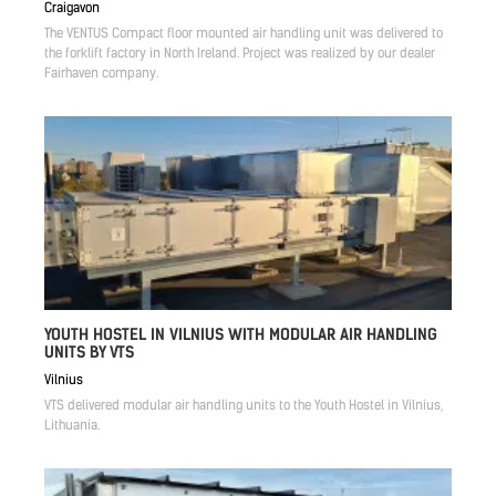
Craigavon
The VENTUS Compact floor mounted air handling unit was delivered to
the forklift factory in North Ireland. Project was realized by our dealer
Fairhaven company.
YOUTH HOSTEL IN VILNIUS WITH MODULAR AIR HANDLING
UNITS BY VTS
Vilnius
VTS delivered modular air handling units to the Youth Hostel in Vilnius,
Lithuania.