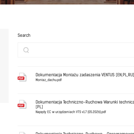
Search
Dokumentacja Montażu zadaszenia VENTUS [EN,PL,RU
Montaz_dachu.pdf
Polski
Montaz_da
Dokumentacja Techniczno-Ruchowa Warunki technicz
[PL]
Napędy EC w urządzeniach VTS v1.7 (05.2026).pdf
Polski
Napędy EC 