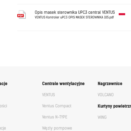
English
Opis masek sterownika UPC3 central VENTUS
VENTUS Kontroler uPC3 OPIS MASEK STEROWNIKA 105.pdf
Polski
VENTUS Ko
acje
Centrale wentylacyjne
Nagrzewnice
VENTUS
VOLCANO
ości
Ventus Compact
Kurtyny powietrz
Ventus N-TYPE
WING
ncje
Węzły pompowe