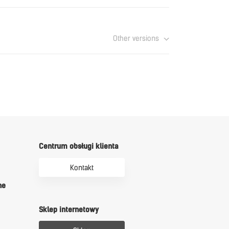
Download
Other versions
ntroler uPC3 OPIS MASEK STEROWNIKA 105.pdf
Download
Centrum obsługi klienta
Kontakt
ne
Sklep internetowy