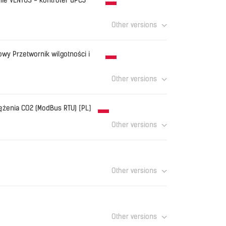
e VENTUS - kontroler uPC3
Other versions
pplication uPC3 PL ver.2.3_06_2026.pdf
Download
y Przetwornik wilgotności i
Other versions
OM_PL.pdf
Download
żenia CO2 (ModBus RTU) [PL]
Other versions
0.pdf
Download
Other versions
2 HY DTR ver. 1.3 (04.2023)_PL_EN_RU.pdf
Download
Other versions