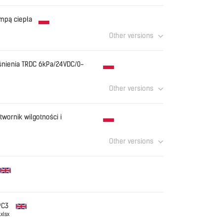
TABLET_PL.pdf
Download
ompą ciepła
Other versions
TUS_COMPACT_HP_PL_2026.06.pdf
Download
śnienia TRDC 6kPa/24VDC/0-
Other versions
.TRDC_PL.pdf
Download
ornik wilgotności i
Other versions
2.0.pdf
Download
Download
PC3
xlsx