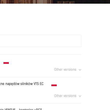
]
Other versions
chu.pdf
Download
ne napędów silników VTS EC
Other versions
w urządzeniach VTS v1.7 (05.2026).pdf
Download