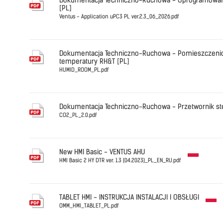
Dokumentacja Techniczno-Ruchowa - Oprogramowani
[PL]
Ventus - Application uPC3 PL ver.2.3_06_2026.pdf
Polski
Ventus - A
Dokumentacja Techniczno-Ruchowa - Pomieszczeniow
temperatury RH&T [PL]
HUMID_ROOM_PL.pdf
Polski
HUMID_RO
Dokumentacja Techniczno-Ruchowa - Przetwornik stę
CO2_PL_2.0.pdf
Polski
CO2_PL_2.
New HMI Basic - VENTUS AHU
HMI Basic 2 HY DTR ver. 1.3 (04.2023)_PL_EN_RU.pdf
Polski
HMI Basic 
TABLET HMI - INSTRUKCJA INSTALACJI I OBSŁUGI
OMM_HMI_TABLET_PL.pdf