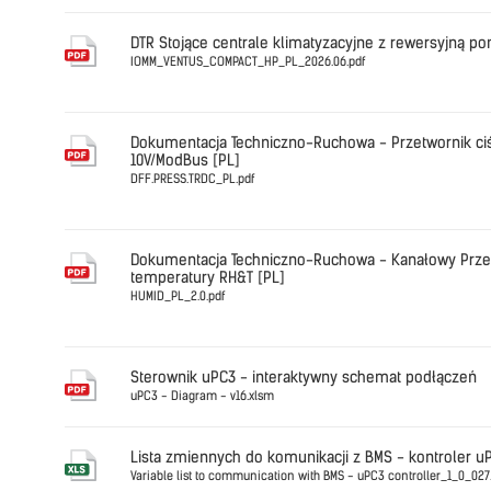
Polski
OMM_HMI_
DTR Stojące centrale klimatyzacyjne z rewersyjną p
IOMM_VENTUS_COMPACT_HP_PL_2026.06.pdf
Polski
IOMM_VEN
Dokumentacja Techniczno-Ruchowa - Przetwornik ci
10V/ModBus [PL]
DFF.PRESS.TRDC_PL.pdf
Polski
DFF.PRESS
Dokumentacja Techniczno-Ruchowa - Kanałowy Przetw
temperatury RH&T [PL]
HUMID_PL_2.0.pdf
Polski
HUMID_PL_
Sterownik uPC3 - interaktywny schemat podłączeń
uPC3 - Diagram - v16.xlsm
English
Lista zmiennych do komunikacji z BMS - kontroler u
Variable list to communication with BMS - uPC3 controller_1_0_027.