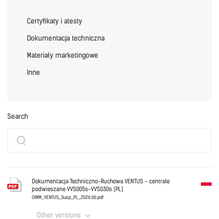
Certyfikaty i atesty
Dokumentacja techniczna
Materiały marketingowe
Inne
Search
Dokumentacja Techniczno-Ruchowa VENTUS - centrale
podwieszane VVS005s-VVS030s [PL]
OIMM_VENTUS_Susp_PL_2026.06.pdf
Other versions