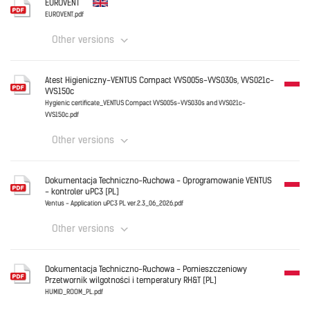
EUROVENT
CE_Declaration_VENTUS_2026.pdf
EUROVENT.pdf
Other versions
Download
English
Atest Higieniczny-VENTUS Compact VVS005s-VVS030s, VVS021c-
VVS150c
Hygienic certificate_VENTUS Compact VVS005s-VVS030s and VVS021c-
VVS150c.pdf
Download
Other versions
Polski
Dokumentacja Techniczno-Ruchowa - Oprogramowanie VENTUS
- kontroler uPC3 [PL]
Hygienic certificate_VENTUS Compact VVS005s-VVS030s 
Ventus - Application uPC3 PL ver.2.3_06_2026.pdf
Other versions
Download
Polski
Dokumentacja Techniczno-Ruchowa - Pomieszczeniowy
Przetwornik wilgotności i temperatury RH&T [PL]
Ventus - Application uPC3 PL ver.2.3_06_2026.pdf
HUMID_ROOM_PL.pdf