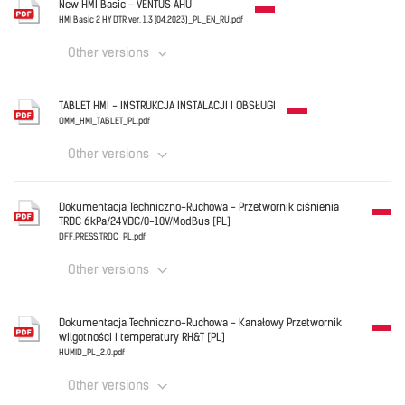
New HMI Basic - VENTUS AHU
CO2_PL_2.0.pdf
HMI Basic 2 HY DTR ver. 1.3 (04.2023)_PL_EN_RU.pdf
Other versions
Download
Polski
TABLET HMI - INSTRUKCJA INSTALACJI I OBSŁUGI
HMI Basic 2 HY DTR ver. 1.3 (04.2023)_PL_EN_RU.pdf
OMM_HMI_TABLET_PL.pdf
Other versions
Download
Polski
Dokumentacja Techniczno-Ruchowa - Przetwornik ciśnienia
TRDC 6kPa/24VDC/0-10V/ModBus [PL]
OMM_HMI_TABLET_PL.pdf
DFF.PRESS.TRDC_PL.pdf
Other versions
Download
Polski
Dokumentacja Techniczno-Ruchowa - Kanałowy Przetwornik
wilgotności i temperatury RH&T [PL]
DFF.PRESS.TRDC_PL.pdf
HUMID_PL_2.0.pdf
Other versions
Download