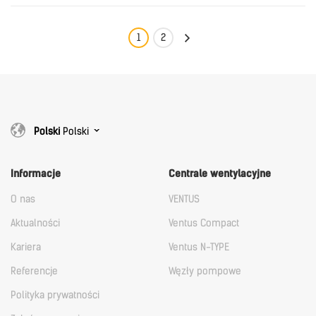
Polski
1
2
HUMID_PL_2.0.pdf
Download
Polski
Polski
Informacje
Centrale wentylacyjne
O nas
VENTUS
Aktualności
Ventus Compact
Kariera
Ventus N-TYPE
Referencje
Węzły pompowe
Polityka prywatności