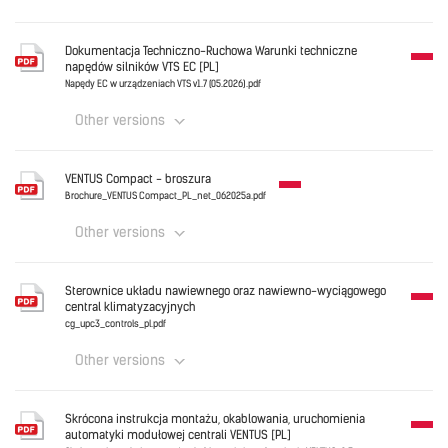
Polski
Dokumentacja Techniczno-Ruchowa Warunki techniczne
napędów silników VTS EC [PL]
OIMM_VENTUS_Susp_PL_2026.06.pdf
Napędy EC w urządzeniach VTS v1.7 (05.2026).pdf
Other versions
Download
Polski
VENTUS Compact - broszura
Napędy EC w urządzeniach VTS v1.7 (05.2026).pdf
Brochure_VENTUS Compact_PL_net_062025a.pdf
Other versions
Download
Polski
Sterownice układu nawiewnego oraz nawiewno-wyciągowego
central klimatyzacyjnych
Brochure_VENTUS Compact_PL_net_062025a.pdf
cg_upc3_controls_pl.pdf
Other versions
Download
Polski
Skrócona instrukcja montażu, okablowania, uruchomienia
automatyki modułowej centrali VENTUS [PL]
cg_upc3_controls_pl.pdf