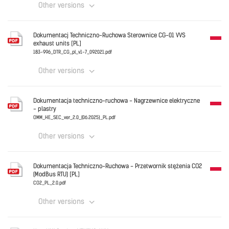
Other versions
Download
Polski
Dokumentacj Techniczno-Ruchowa Sterownice CG-01 VVS
exhaust units [PL]
HUMID_ROOM_PL.pdf
183-996_DTR_CG_pl_v1-7_092021.pdf
Other versions
Download
Polski
Dokumentacja techniczno-ruchowa - Nagrzewnice elektryczne
- plastry
183-996_DTR_CG_pl_v1-7_092021.pdf
OMM_HE_SEC_ver_2.0_(06.2025)_PL.pdf
Other versions
Download
Polski
Dokumentacja Techniczno-Ruchowa - Przetwornik stężenia CO2
(ModBus RTU) [PL]
OMM_HE_SEC_ver_2.0_(06.2025)_PL.pdf
CO2_PL_2.0.pdf
Other versions
Download
Polski