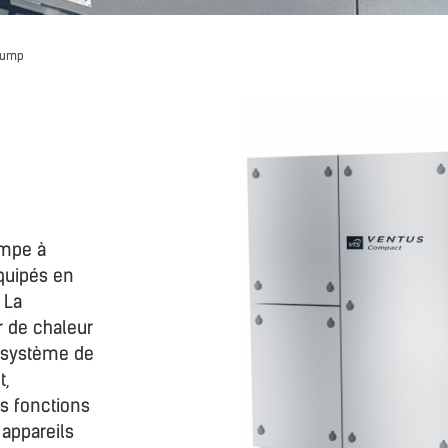
 pump
ompe à
équipés en
 La
r de chaleur
n système de
t,
s fonctions
 appareils