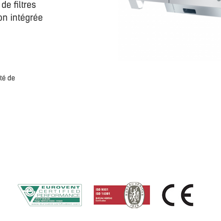
e filtres
on intégrée
ité de