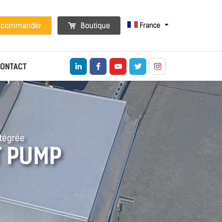
France
t commander
Boutique
ONTACT
ntégrée
T PUMP