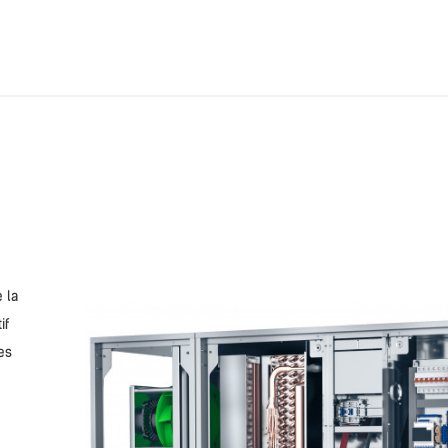
 la
if
es