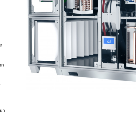
ce
on
r
 un