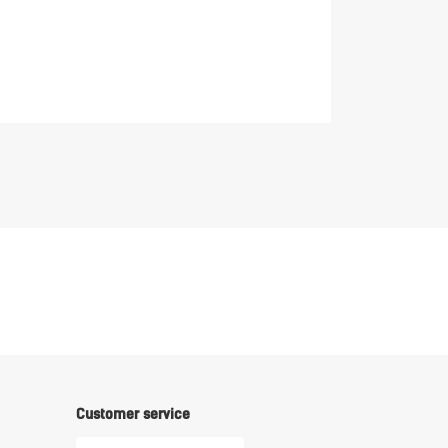
interface.
Mehr 
Customer service