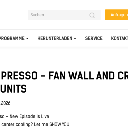
Anfragen
y
PROGRAMME
HERUNTERLADEN
SERVICE
KONTAK
SPRESSO - FAN WALL AND C
 UNITS
3.2026
so – New Episode is Live
a center cooling? Let me SHOW YOU!