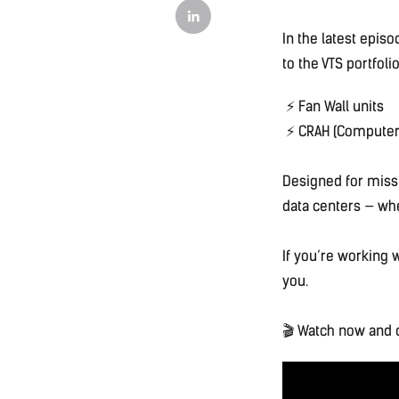
In the latest episo
to the VTS portfolio
⚡ Fan Wall units
⚡ CRAH (Computer 
Designed for miss
data centers — whe
If you’re working w
you.
🎬 Watch now and d