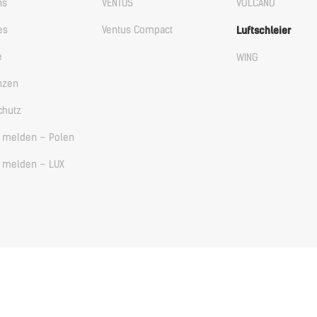
ns
VENTUS
VOLCANO
es
Ventus Compact
Luftschleier
e
WING
nzen
chutz
ß melden – Polen
ß melden – LUX