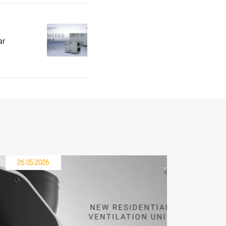
ar
26.05.2026
21.05