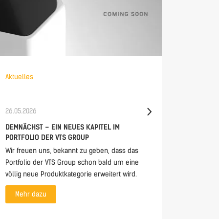
Aktuelles
Aktuelles
26.05.2026
21.05.202
DEMNÄCHST – EIN NEUES KAPITEL IM
CONTROL
PORTFOLIO DER VTS GROUP
DIRECTL
MHMI 2.0
Wir freuen uns, bekannt zu geben, dass das
The mHMI
Portfolio der VTS Group schon bald um eine
access t
völlig neue Produktkategorie erweitert wird.
anywhere
Mehr dazu
monitori
everythin