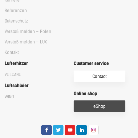
Karriere
Referenzen
Datenschutz
Verstoß melden – Polen
Verstoß melden – LUX
Kontakt
Lufterhitzer
Customer service
VOLCANO
Contact
Luftschleier
Online shop
WING
eShop