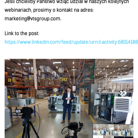
Jeśli chcieliby Państwo wziąć udział w naszych kolejnych
webinariach, prosimy o kontakt na adres:
marketing@vtsgroup.com.
Link to the post:
https://www.linkedin.com/feed/update/urn:li:activity:680141