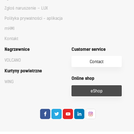
Zgłoś naruszenie – LUX
Polityka prywatności - aplikacja
mHMI
Kontakt
Nagrzewnice
Customer service
VOLCANO
Contact
Kurtyny powietrzne
Online shop
WING
eShop