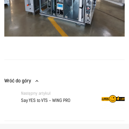
Wróć do góry
Następny artykuł
Say YES to VTS - WING PRO