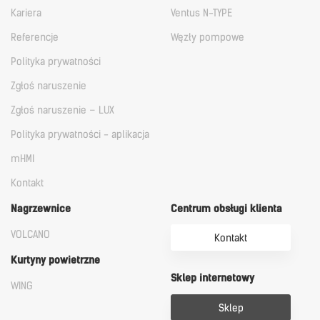
Kariera
Ventus N-TYPE
Referencje
Węzły pompowe
Polityka prywatności
Zgłoś naruszenie
Zgłoś naruszenie – LUX
Polityka prywatności - aplikacja
mHMI
Kontakt
Nagrzewnice
Centrum obsługi klienta
VOLCANO
Kontakt
Kurtyny powietrzne
Sklep internetowy
WING
Sklep