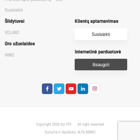
Susisiekti
Šildytuvai
Klientų aptarnavimas
VOLANO
Susisiekti
Oro užuolaidos
Internetinė parduotuvė
WING
Išsaugoti
Copyright 2026 by VTS
All right reserved
Sukurta ir išplėtota:
ALFA BRAVO