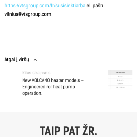
https://vtsgroup.com/lt/susisiektiarba
el. paštu
vilnius@vtsgroup.com.
Atgal į viršų
Kitas straipsnis
New VOLCANO heater models –
Engineered for heat pump
operation.
TAIP PAT ŽR.