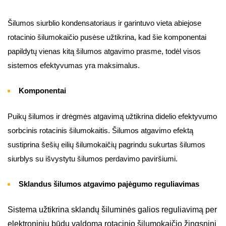
Šilumos siurblio kondensatoriaus ir garintuvo vieta abiejose
rotacinio šilumokaičio pusėse užtikrina, kad šie komponentai
papildytų vienas kitą šilumos atgavimo prasme, todėl visos
sistemos efektyvumas yra maksimalus.
Komponentai
Puikų šilumos ir drėgmės atgavimą užtikrina didelio efektyvumo
sorbcinis rotacinis šilumokaitis. Šilumos atgavimo efektą
sustiprina šešių eilių šilumokaičių pagrindu sukurtas šilumos
siurblys su išvystytu šilumos perdavimo paviršiumi.
Sklandus šilumos atgavimo pajėgumo reguliavimas
Sistema užtikrina sklandų šiluminės galios reguliavimą per
elektroniniu būdu valdomą rotacinio šilumokaičio žingsninį