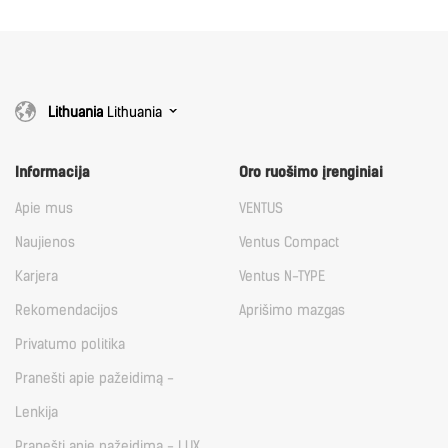
Lithuania
Lithuania
Informacija
Oro ruošimo įrenginiai
Apie mus
VENTUS
Naujienos
Ventus Compact
Karjera
Ventus N-TYPE
Rekomendacijos
Aprišimo mazgas
Privatumo politika
Pranešti apie pažeidimą -
Lenkija
Pranešti apie pažeidimą - LUX