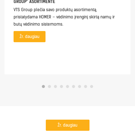
GROUP“ ASORTIMENTE
VTS Group plečia savo produktų asortimentą,
pristatydama HOMER – vėdinimo įrenginį skirtą namų ir
butų vėdinimo sistemoms.
Žr. daugiau
Žr. daugiau