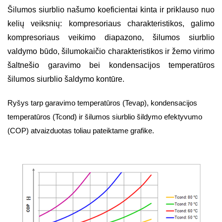
Šilumos siurblio našumo koeficientai kinta ir priklauso nuo
kelių veiksnių: kompresoriaus charakteristikos, galimo
kompresoriaus veikimo diapazono, šilumos siurblio
valdymo būdo, šilumokaičio charakteristikos ir žemo virimo
šaltnešio garavimo bei kondensacijos temperatūros
šilumos siurblio šaldymo kontūre.
Ryšys tarp garavimo temperatūros (Tevap), kondensacijos
temperatūros (Tcond) ir šilumos siurblio šildymo efektyvumo
(COP) atvaizduotas toliau pateiktame grafike.