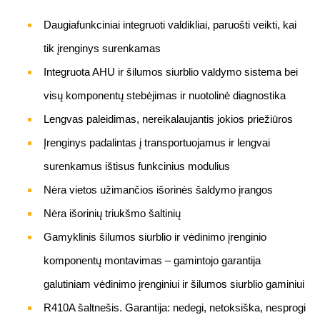
Daugiafunkciniai integruoti valdikliai, paruošti veikti, kai
tik įrenginys surenkamas
Integruota AHU ir šilumos siurblio valdymo sistema bei
visų komponentų stebėjimas ir nuotolinė diagnostika
Lengvas paleidimas, nereikalaujantis jokios priežiūros
Įrenginys padalintas į transportuojamus ir lengvai
surenkamus ištisus funkcinius modulius
Nėra vietos užimančios išorinės šaldymo įrangos
Nėra išorinių triukšmo šaltinių
Gamyklinis šilumos siurblio ir vėdinimo įrenginio
komponentų montavimas – gamintojo garantija
galutiniam vėdinimo įrenginiui ir šilumos siurblio gaminiui
R410A šaltnešis. Garantija: nedegi, netoksiška, nesprogi