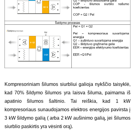
Kompresoriniam šilumos siurbliui galioja nykščio taisyklė,
kad 70% šildymo šilumos yra laisva šiluma, paimama iš
apatinio šilumos šaltinio. Tai reiškia, kad 1 kW
kompresoriaus sunaudojamos elektros energijos pavirsta į
3 kW šildymo galią ( arba 2 kW aušinimo galią, jei šilumos
siurblio paskirtis yra vėsinti orą).