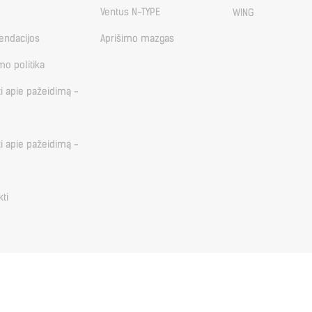
Ventus N-TYPE
WING
ndacijos
Aprišimo mazgas
mo politika
i apie pažeidimą -
i apie pažeidimą -
kti