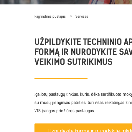
Pagrindinis puslapis
Servisas
UŽPILDYKITE TECHNINIO A
FORMĄ IR NURODYKITE SAV
VEIKIMO SUTRIKIMUS
Įgaliotų paslaugų tinklas, kuris, dėka sertifikuoto mo
su mūsų įrenginiais patirties, turi visas reikalingas žinias
VTS įrangos priežiūros paslaugas.
Užpildykite formą ir nurodykite trik