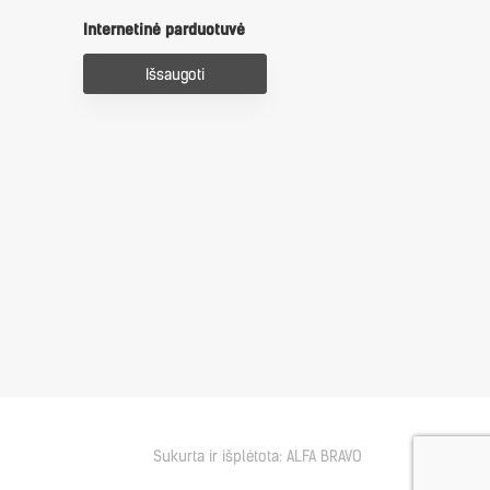
Internetinė parduotuvė
Išsaugoti
Sukurta ir išplėtota:
ALFA BRAVO