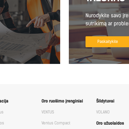
Nurodykite savo įr
sutrikimą ar probl
Paskaitykite
acija
Oro ruošimo įrenginiai
Šildytuvai
us
VENTUS
VOLANO
nos
Ventus Compact
Oro užuolaidos