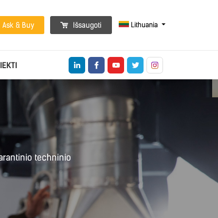
Lithuania
Ask & Buy
Išsaugoti
IEKTI
arantinio techninio