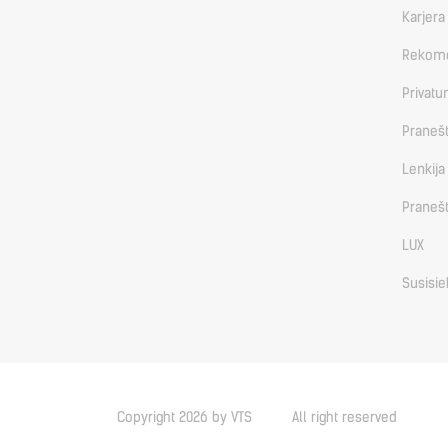
Karjera
Rekome
Privatu
Pranešt
Lenkija
Pranešt
LUX
Susisie
Copyright 2026 by VTS
All right reserved