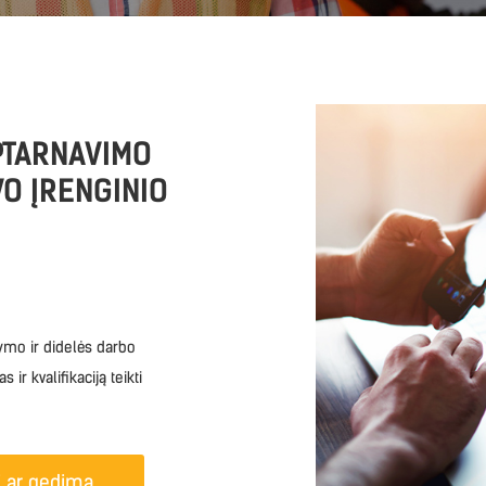
PTARNAVIMO
O ĮRENGINIO
kymo ir didelės darbo
 ir kvalifikaciją teikti
dį ar gedimą