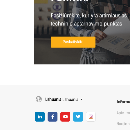
Pasižiūrėkite, kur yra artimiausias
techninio aptarnavimo punktas
Paskaitykite
Lithuania
Lithuania
Inform
Apie m
Naujie