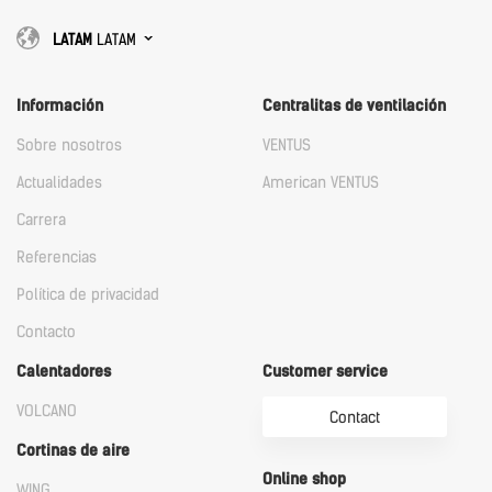
LATAM
LATAM
Información
Centralitas de ventilación
Sobre nosotros
VENTUS
Actualidades
American VENTUS
Carrera
Referencias
Política de privacidad
Contacto
Calentadores
Customer service
VOLCANO
Contact
Cortinas de aire
Online shop
WING