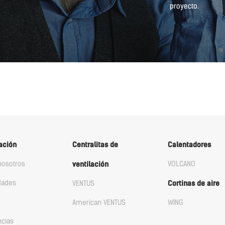
proyecto.
ación
Centralitas de
Calentadores
nosotros
VOLCANO
ventilación
dades
VENTUS
Cortinas de aire
American VENTUS
WING
ncias