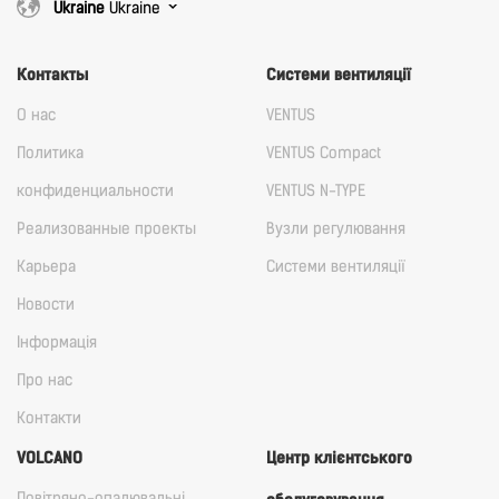
Ukraine
Ukraine
Контакты
Cистеми вентиляції
О нас
VENTUS
Политика
VENTUS Compact
конфиденциальности
VENTUS N-TYPE
Реализованные проекты
Вузли регулювання
Карьера
Cистеми вентиляції
Новости
Iнформація
Про нас
Контакти
VOLCANO
Центр клієнтського
Повітряно-опалювальні