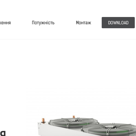
ження
Потужність
Монтаж
DOWNLOAD
Я