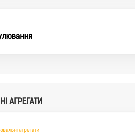
улювання
І АГРЕГАТИ
ювальні агрегати