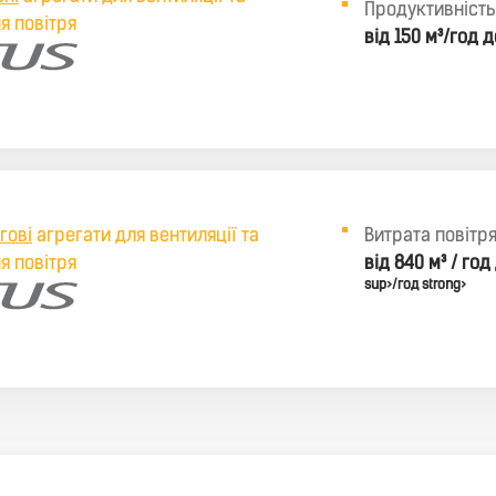
Продуктивність
я повітря
від 150 м³/год д
Витрата повітря
гові
агрегати для вентиляції та
від 840 м³ / год
я повітря
sup>/год strong>