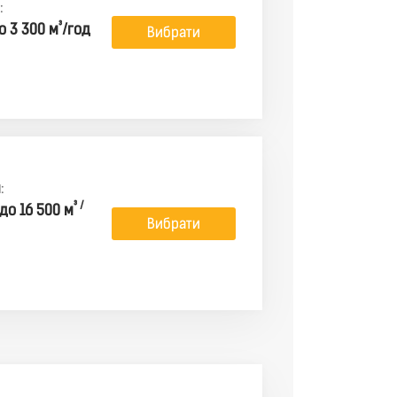
:
³
о 3 300 м
/год
Вибрати
:
³ /
 до 16 500 м
Вибрати