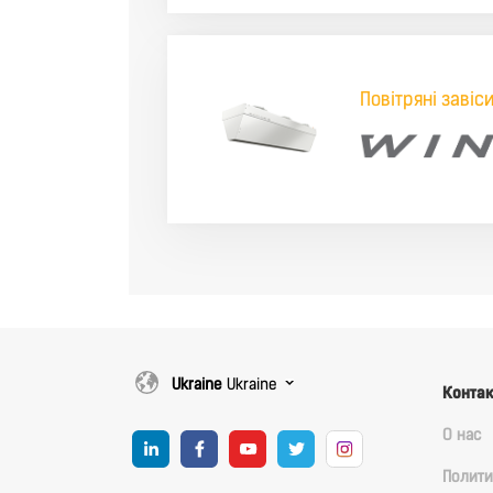
Повітряні завіс
Ukraine
Ukraine
Конта
О нас
Полити