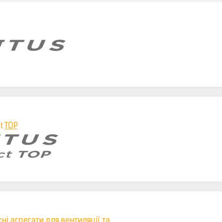
t
TOP
сні
агрегати для вентиляції та