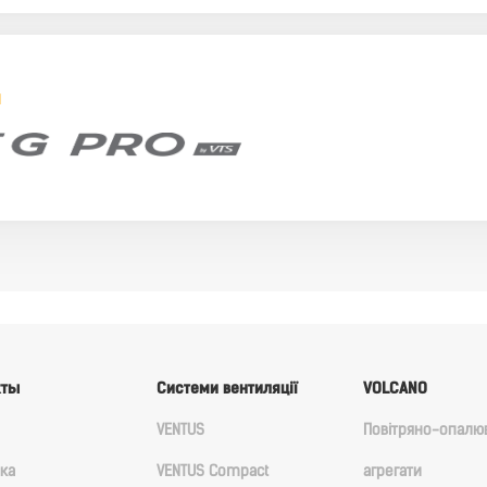
и
кты
Cистеми вентиляції
VOLCANO
VENTUS
Повітряно-опалю
ка
VENTUS Compact
агрегати