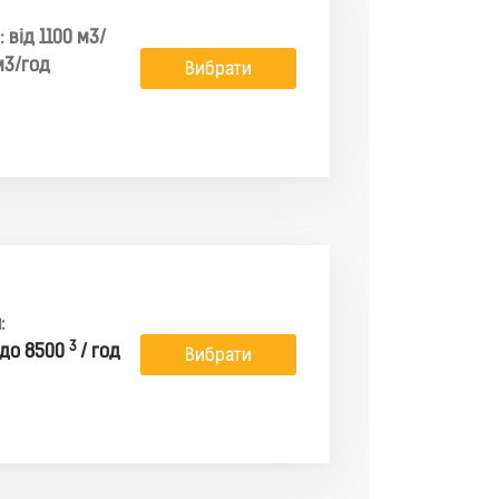
 від 1100 м3/
м3/год
Вибрати
:
3
 до 8500
/ год
Вибрати