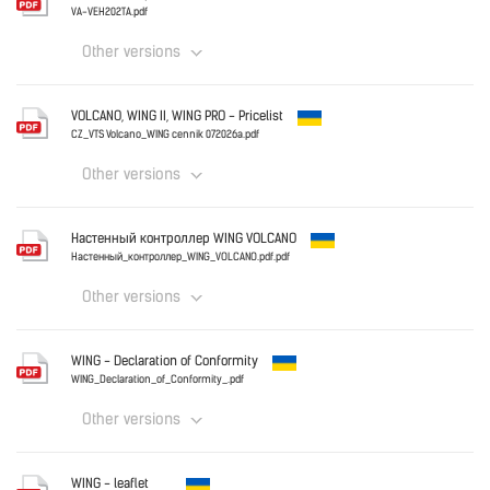
VTS_standard_warranty_terms_and_conditions.pdf
VA-VEH202TA.pdf
Other versions
Download
English
VOLCANO, WING II, WING PRO - Pricelist
CZ_VTS Volcano_WING cennik 072026a.pdf
Other versions
Download
Ukraine
Hастенный контроллер WING VOLCANO
CZ_VTS Volcano_WING cennik 072026a.pdf
Hастенный_контроллер_WING_VOLCANO.pdf.pdf
Other versions
Download
Ukraine
WING - Declaration of Conformity
Hастенный_контроллер_WING_VOLCANO.pdf.pdf
WING_Declaration_of_Conformity_.pdf
Other versions
Download
Ukraine
WING - leaflet