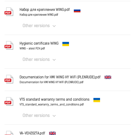
Ukraine
Набор для крепления WING.pdf
DWG WING 100 air curtain.dwg
Набор для крепления WING.pdf
Other versions
Download
Russian
Hygienic certificate WING
WING - atest PZH.pdf
Other versions
Download
Ukraine
Documentation for HMI WING HY WiFi (PLENRUDE).pdf
WING - atest PZH.pdf
Documentation for HMI WING HY WiFi (PLENRUDE).pdf
English
Download
VTS standard warranty terms and conditions
VTS_standard_warranty_terms_and_conditions.pdf
Other versions
Download
Ukraine
VA-VEH202TA.pdf