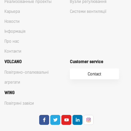
Реализованные проекты
Вузли регулювання
Карьера
Cистеми вентиляції
Новости
Iнформація
Про нас
Контакти
VOLCANO
Customer service
Повітряно-опалювальні
Contact
агрегати
WING
Повітряні завіси