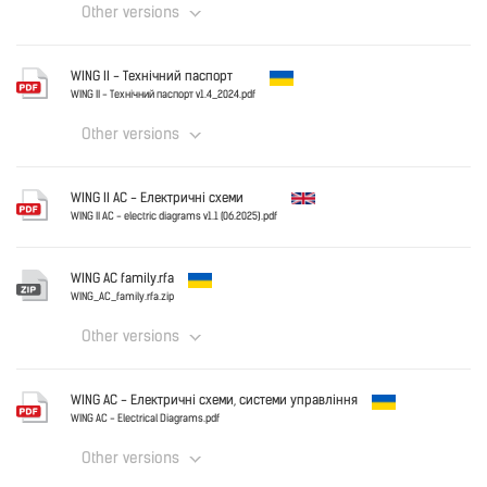
Other versions
Ukraine
WING II - Технічний паспорт
WING_-_technical_documentation.pdf
WING II - Технічний паспорт v1.4_2024.pdf
Other versions
Download
Ukraine
WING II AC - Електричні схеми
WING II - Технічний паспорт v1.4_2024.pdf
WING II AC - electric diagrams v1.1 (06.2025).pdf
English
Download
WING AC family.rfa
WING_AC_family.rfa.zip
Other versions
Download
Ukraine
WING AC - Електричні схеми, системи управління
WING_AC_family.rfa.zip
WING AC - Electrical Diagrams.pdf
Other versions
Download