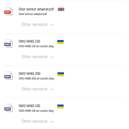
Ukraine
Door sensor adapter.pdf
WING AC - Electrical Diagrams.pdf
Door sensor adapter.pdf
Other versions
Download
English
DWG WING 150
DWG WING 150 air curtain.dwg
Other versions
Download
Ukraine
DWG WING 200
DWG WING 150 air curtain.dwg
DWG WING 200 air curtain.dwg
Other versions
Download
Ukraine
DWG WING 100
DWG WING 200 air curtain.dwg
DWG WING 100 air curtain.dwg
Other versions
Download