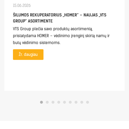
15.06.2026
ŠILUMOS REKUPERATORIUS „HOMER“ – NAUJAS „VTS
GROUP“ ASORTIMENTE
VTS Group plečia savo produktų asortimentą,
pristatydama HOMER – vėdinimo įrenginį skirtą namų ir
butų vėdinimo sistemoms.
Žr. daugiau