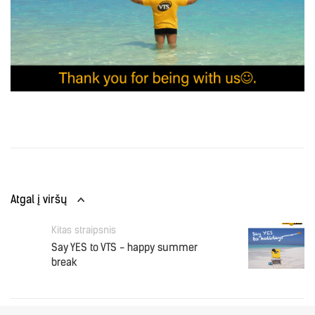
Atgal į viršų
Kitas straipsnis
Say YES to VTS - happy summer
break