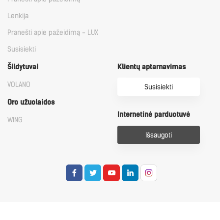
Lenkija
Pranešti apie pažeidimą - LUX
Susisiekti
Šildytuvai
Klientų aptarnavimas
VOLANO
Susisiekti
Oro užuolaidos
Internetinė parduotuvė
WING
Išsaugoti