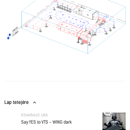
Lap tetejére
Következő cikk
Say YES to VTS - WING dark