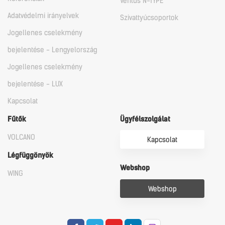
Ventus N-TYPE
Adatvédelmi irányelvek
Szivattyúcsoportok
Jogellenes cselekmény
bejelentése - Lengyelország
Jogellenes cselekmény
bejelentése - LUX
Kapcsolat
Fűtők
Ügyfélszolgálat
VOLCANO
Kapcsolat
Légfüggönyök
Webshop
WING
Webshop