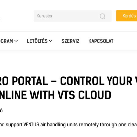
Kérdés
y
OGRAM
LETÖLTÉS
SZERVIZ
KAPCSOLAT
RO PORTAL – CONTROL YOUR
NLINE WITH VTS CLOUD
26
d support VENTUS air handling units remotely through one clear