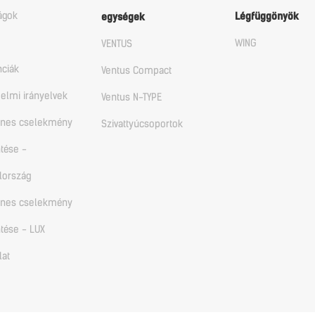
ágok
Légfüggönyök
egységek
WING
VENTUS
nciák
Ventus Compact
elmi irányelvek
Ventus N-TYPE
enes cselekmény
Szivattyúcsoportok
tése -
lország
enes cselekmény
tése - LUX
lat