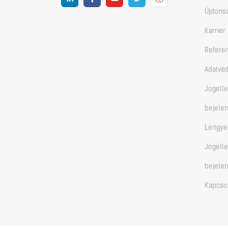
Újdons
Karrier
Refere
Adatvéd
Jogell
bejelen
Lengye
Jogell
bejelen
Kapcso