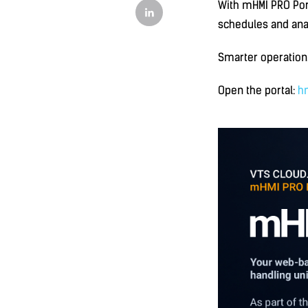
With mHMI PRO Port
schedules and ana
Smarter operation. 
Open the portal:
h