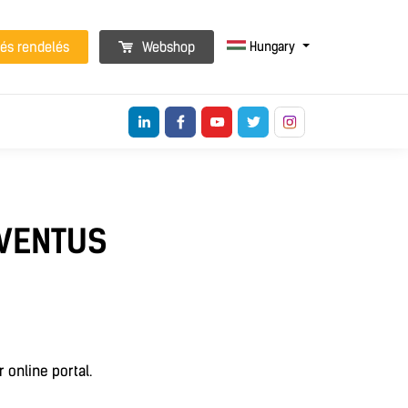
Hungary
 és rendelés
Webshop
 VENTUS
 online portal.