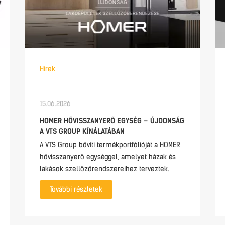
Hírek
15.06.2026
HOMER HŐVISSZANYERŐ EGYSÉG – ÚJDONSÁG
A VTS GROUP KÍNÁLATÁBAN
A VTS Group bővíti termékportfólióját a HOMER
hővisszanyerő egységgel, amelyet házak és
lakások szellőzőrendszereihez terveztek.
További részletek