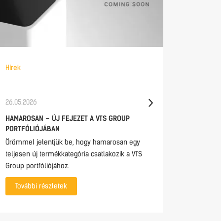
Hírek
Hírek
26.05.2026
21.05.202
HAMAROSAN – ÚJ FEJEZET A VTS GROUP
CONTROL
PORTFÓLIÓJÁBAN
DIRECTL
MHMI 2.0
Örömmel jelentjük be, hogy hamarosan egy
The mHMI
teljesen új termékkategória csatlakozik a VTS
access t
Group portfóliójához.
anywhere
További részletek
monitori
everythin
interface.