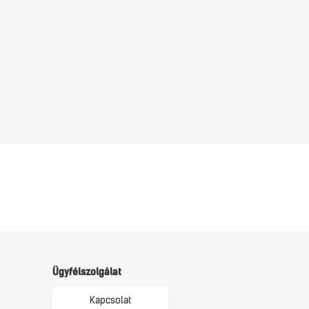
Továb
Ügyfélszolgálat
Kapcsolat