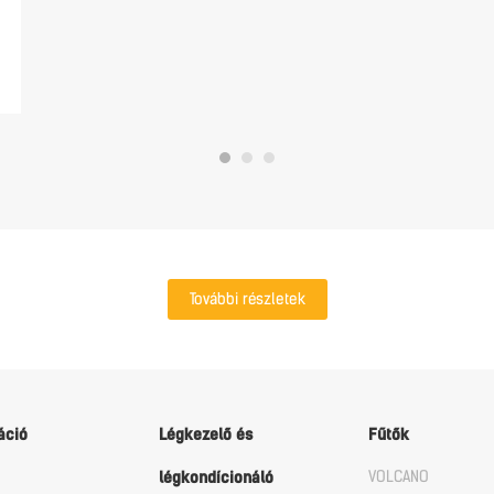
További részletek
áció
Légkezelő és
Fűtők
VOLCANO
légkondícionáló