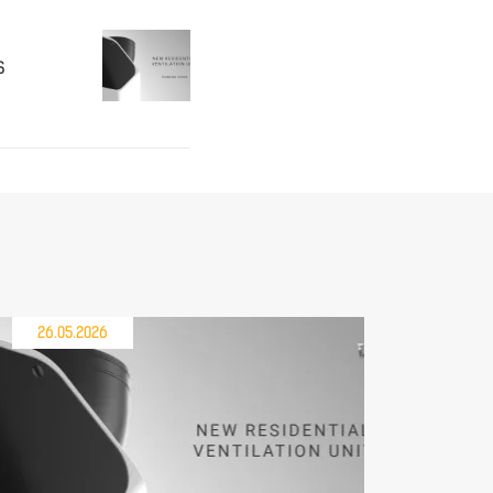
S
26.05.2026
21.05