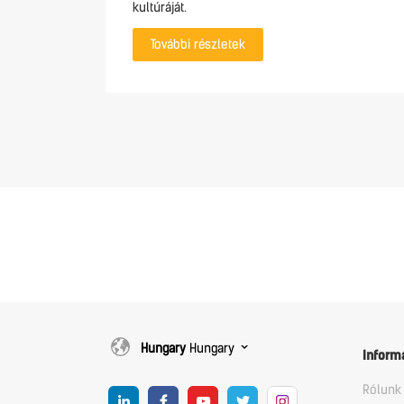
kultúráját.
További részletek
Hungary
Hungary
Inform
Rólunk