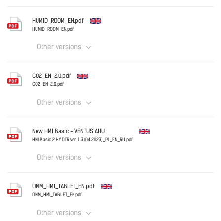
Download
English
HUMID_ROOM_EN.pdf
HUMID_ROOM_EN.pdf
Other versions
Download
English
CO2_EN_2.0.pdf
CO2_EN_2.0.pdf
Other versions
Download
English
New HMI Basic - VENTUS AHU
HMI Basic 2 HY DTR ver. 1.3 (04.2023)_PL_EN_RU.pdf
Other versions
Download
English
OMM_HMI_TABLET_EN.pdf
OMM_HMI_TABLET_EN.pdf
Other versions