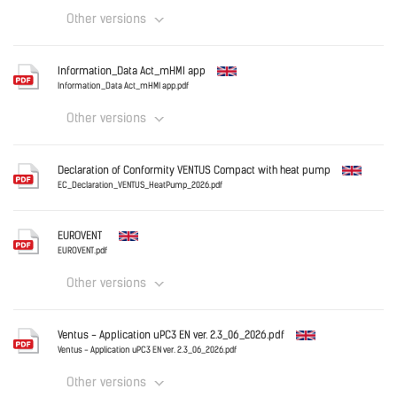
Other versions
Download
English
Information_Data Act_mHMI app
Information_Data Act_mHMI app.pdf
Other versions
Download
English
Declaration of Conformity VENTUS Compact with heat pump
EC_Declaration_VENTUS_HeatPump_2026.pdf
English
Download
EUROVENT
EUROVENT.pdf
Other versions
Download
English
Ventus - Application uPC3 EN ver. 2.3_06_2026.pdf
Ventus - Application uPC3 EN ver. 2.3_06_2026.pdf
Other versions