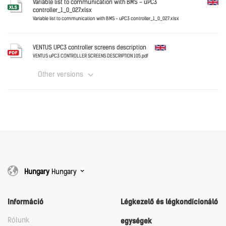
Download
Variable list to communication with BMS - uPC3
controller_1_0_027.xlsx
Variable list to communication with BMS - uPC3 controller_1_0_027.xlsx
English
Download
VENTUS UPC3 controller screens description
VENTUS uPC3 CONTROLLER SCREENS DESCRIPTION 105.pdf
Other versions
Download
English
Download
Hungary
Hungary
Információ
Légkezelő és légkondícionáló
Rólunk
egységek