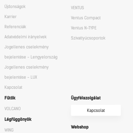
Újdonságok
VENTUS
Karrier
Ventus Compact
Referenciák
Ventus N-TYPE
Adatvédelmi irányelvek
Szivattyúcsoportok
Jogellenes cselekmény
bejelentése - Lengyelország
Jogellenes cselekmény
bejelentése - LUX
Kapcsolat
Fűtők
Ügyfélszolgálat
VOLCANO
Kapcsolat
Légfüggönyök
Webshop
WING