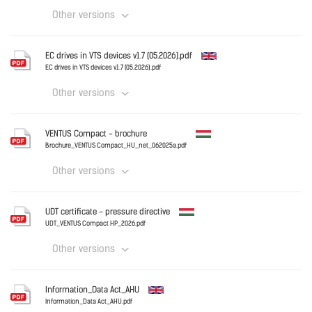
Other versions
English
EC drives in VTS devices v1.7 (05.2026).pdf
EC drives in VTS devices v1.7 (05.2026).pdf
Other versions
Download
English
VENTUS Compact - brochure
Brochure_VENTUS Compact_HU_net_062025a.pdf
Other versions
Download
Hungary
UDT certificate - pressure directive
Brochure_VENTUS Compact_HU_net_062025a.pdf
UDT_VENTUS Compact HP_2026.pdf
Other versions
Download
Hungary
Information_Data Act_AHU
UDT_VENTUS Compact HP_2026.pdf
Information_Data Act_AHU.pdf