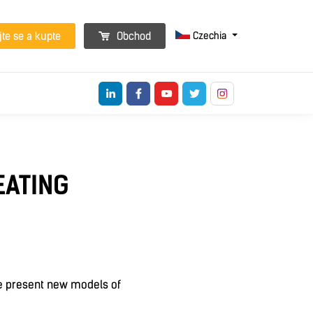
Czechia
jte se a kupte
Obchod
EATING
we present new models of