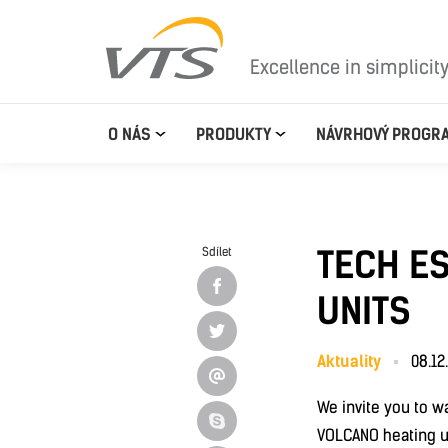
Excellence in simplicit
O NÁS
PRODUKTY
NÁVRHOVÝ PROGR
TECH E
Sdílet
UNITS
Aktuality
08.12
We invite you to w
VOLCANO heating un