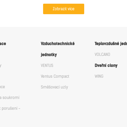
Zobrazit více
ace
Vzduchotechnické
Teplovzdušné jed
VOLCANO
jednotky
y
VENTUS
Dveřní clony
Ventus Compact
WING
nce
Směšovací uzly
a soukromí
t porušení -