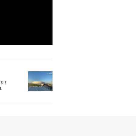
 on
m.