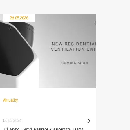
26.05.2026
21.05
Aktuality
Aktuality
26.05.2026
21.05.202