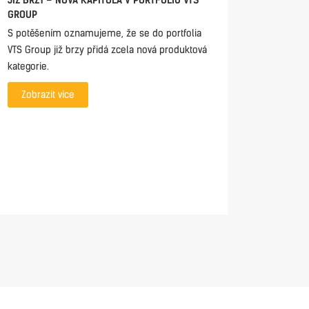
JIŽ BRZY – NOVÁ KAPITOLA V PORTFOLIU VTS
CONTROL
GROUP
DIRECTL
MHMI 2.0
S potěšením oznamujeme, že se do portfolia
The mHMI
VTS Group již brzy přidá zcela nová produktová
access t
kategorie.
anywhere
Zobrazit více
monitori
everythin
interface.
Zobraz