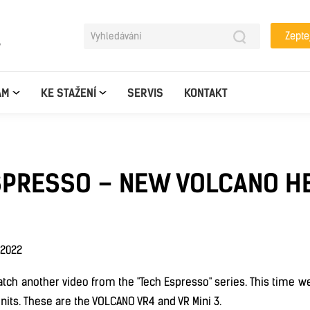
Zepte
y
AM
KE STAŽENÍ
SERVIS
KONTAKT
SPRESSO – NEW VOLCANO H
.2022
atch another video from the "Tech Espresso" series. This time 
its. These are the VOLCANO VR4 and VR Mini 3.