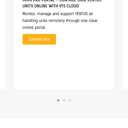
MHMI PRO PORTAL – CONTROL YOUR VENTUS
UNITS ONLINE WITH VTS CLOUD
Monitor, manage and support VENTUS air
handling units remotely through one clear
online portal.
Zobrazit více