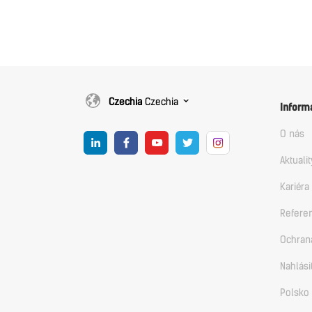
Czechia
Czechia
Inform
O nás
Aktualit
Kariéra
Refere
Ochran
Nahlási
Polsko