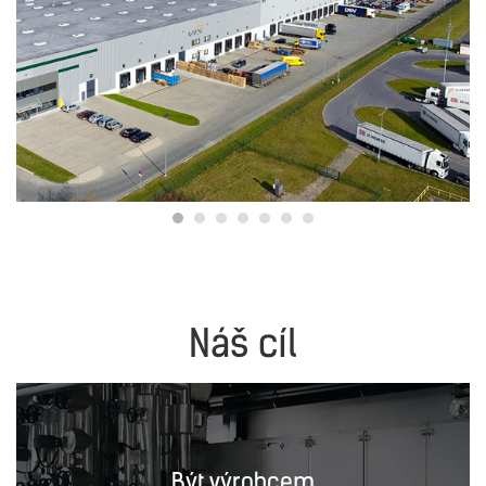
Náš cíl
Být výrobcem