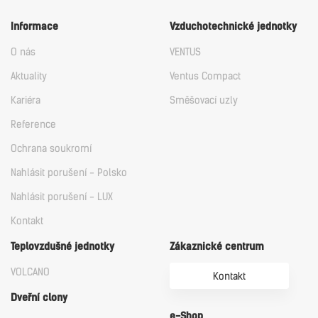
Informace
Vzduchotechnické jednotky
O nás
VENTUS
Aktuality
Ventus Compact
Kariéra
Směšovací uzly
Reference
Ochrana soukromí
Nahlásit porušení - Polsko
Nahlásit porušení - LUX
Kontakt
Teplovzdušné jednotky
Zákaznické centrum
VOLCANO
Kontakt
Dveřní clony
e-Shop