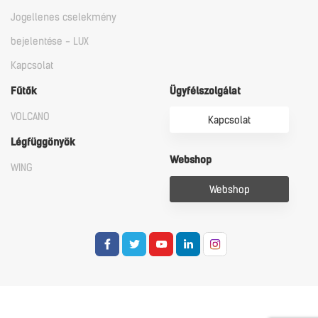
Jogellenes cselekmény
bejelentése - LUX
Kapcsolat
Fűtők
Ügyfélszolgálat
VOLCANO
Kapcsolat
Légfüggönyök
Webshop
WING
Webshop