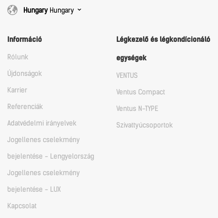
Hungary
Hungary
Információ
Légkezelő és légkondícionáló
Rólunk
egységek
Újdonságok
VENTUS
Karrier
Ventus Compact
Referenciák
Ventus N-TYPE
Adatvédelmi irányelvek
Szivattyúcsoportok
Jogellenes cselekmény
bejelentése - Lengyelország
Jogellenes cselekmény
bejelentése - LUX
Kapcsolat