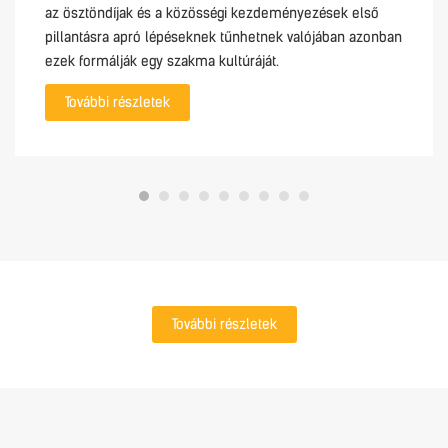
az ösztöndíjak és a közösségi kezdeményezések első
pillantásra apró lépéseknek tűnhetnek valójában azonban
ezek formálják egy szakma kultúráját.
További részletek
További részletek