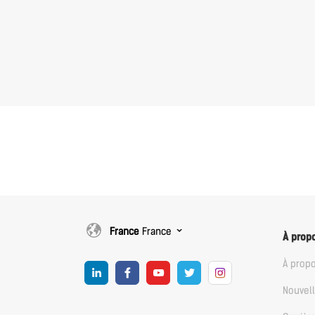
France
France
À prop
À prop
Nouvel