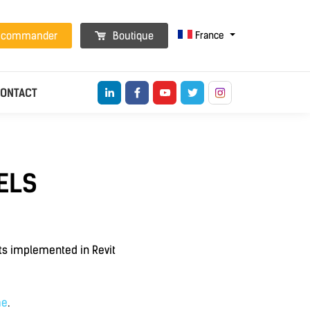
France
t commander
Boutique
ONTACT
ELS
its implemented in Revit
me
.