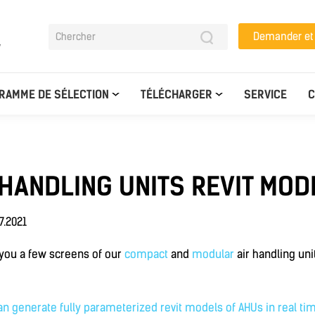
Demander e
y
RAMME DE SÉLECTION
TÉLÉCHARGER
SERVICE
C
 HANDLING UNITS REVIT MOD
7.2021
 you a few screens of our
compact
and
modular
air handling un
an generate fully parameterized revit models of AHUs in real ti