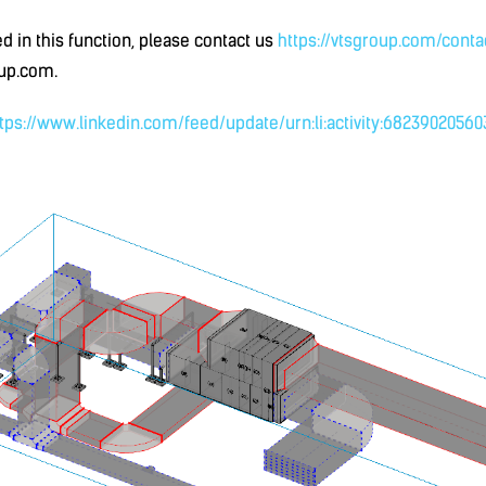
ed in this function, please contact us
https://vtsgroup.com/conta
up.com.
tps://www.linkedin.com/feed/update/urn:li:activity:68239020560