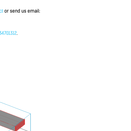
ct
or send us email:
34701312
.