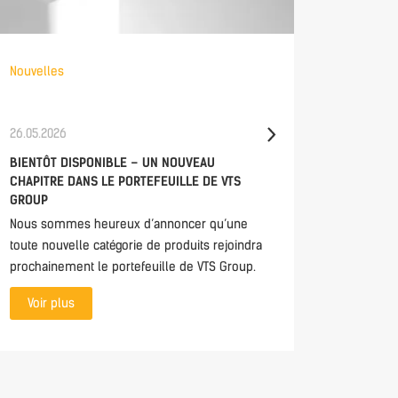
Nouvelles
Nouvelle
26.05.2026
21.05.202
BIENTÔT DISPONIBLE – UN NOUVEAU
CONTROL
CHAPITRE DANS LE PORTEFEUILLE DE VTS
DIRECTL
GROUP
MHMI 2.0
Nous sommes heureux d’annoncer qu’une
The mHMI
toute nouvelle catégorie de produits rejoindra
access t
prochainement le portefeuille de VTS Group.
anywhere
monitori
Voir plus
everythin
interface.
Voir p