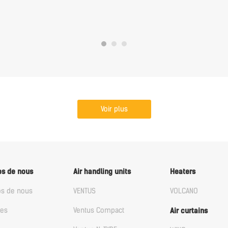
Voir plus
os de nous
Air handling units
Heaters
os de nous
VENTUS
VOLCANO
les
Ventus Compact
Air curtains