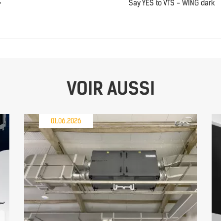
Say YES to VTS - WING dark
VOIR AUSSI
01.06.2026