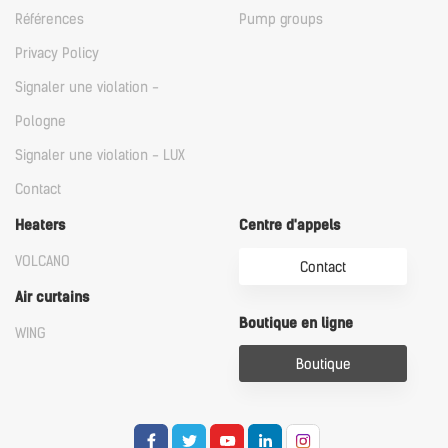
Références
Pump groups
Privacy Policy
Signaler une violation -
Pologne
Signaler une violation - LUX
Contact
Heaters
Centre d'appels
VOLCANO
Contact
Air curtains
Boutique en ligne
WING
Boutique