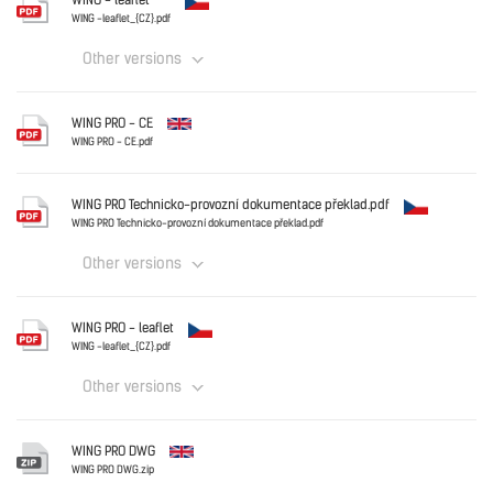
WING - leaflet
CZ_VTS Volcano_WING cennik 072026a.pdf
WING -leaflet_{CZ}.pdf
Other versions
Download
Czechia
WING PRO - CE
WING -leaflet_{CZ}.pdf
WING PRO - CE.pdf
English
Download
WING PRO Technicko-provozní dokumentace překlad.pdf
WING PRO Technicko-provozní dokumentace překlad.pdf
Other versions
Download
Czechia
WING PRO - leaflet
WING PRO Technicko-provozní dokumentace překlad.pdf
WING -leaflet_{CZ}.pdf
Other versions
Download
Czechia
WING PRO DWG
WING -leaflet_{CZ}.pdf
WING PRO DWG.zip