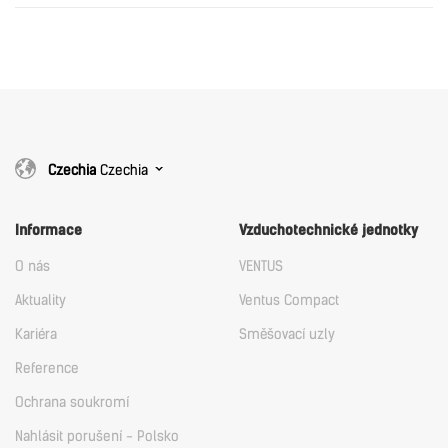
English
Download
Download
Czechia
Czechia
Informace
Vzduchotechnické jednotky
O nás
VENTUS
Aktuality
Ventus Compact
Kariéra
Směšovací uzly
Reference
Ochrana soukromí
Nahlásit porušení - Polsko