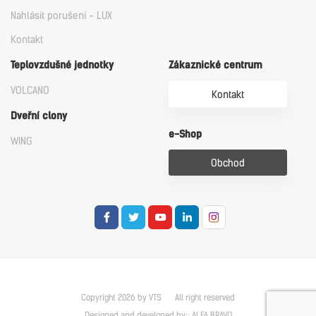
Nahlásit porušení - LUX
Kontakt
Teplovzdušné jednotky
Zákaznické centrum
VOLCANO
Kontakt
Dveřní clony
e-Shop
WING
Obchod
Copyright 2026 by VTS
All right reserved
Designed and developed by::
ALFA BRAVO