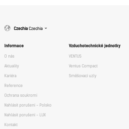
Download
Czechia
Czechia
Informace
Vzduchotechnické jednotky
O nás
VENTUS
Aktuality
Ventus Compact
Kariéra
Směšovací uzly
Reference
Ochrana soukromí
Nahlásit porušení - Polsko
Nahlásit porušení - LUX
Kontakt