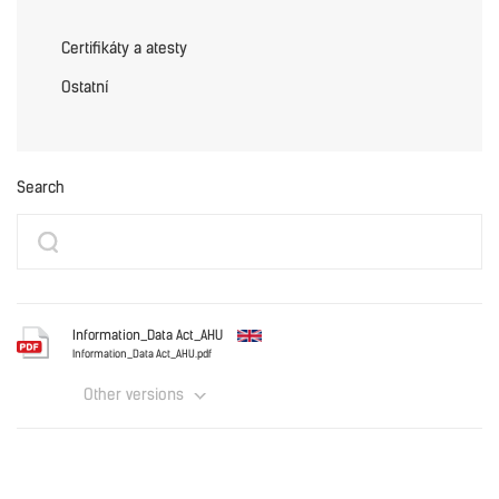
Certifikáty a atesty
Ostatní
Search
Information_Data Act_AHU
Information_Data Act_AHU.pdf
Other versions
English