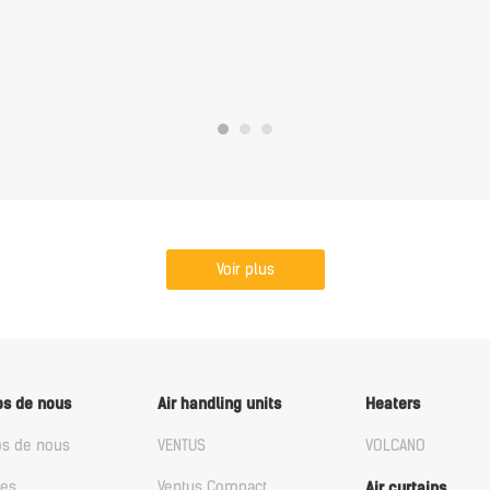
Voir plus
os de nous
Air handling units
Heaters
os de nous
VENTUS
VOLCANO
les
Ventus Compact
Air curtains