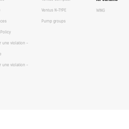
e
Ventus N-TYPE
WING
nces
Pump groups
 Policy
r une violation -
e
r une violation -