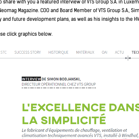
o share with you a featured interview of VTS Group S.A. in Luxe
 #Neomag Magazine. COO and Board Member of VTS Group S.A., Si
y and future development plans, as well as his insights to the HV
ase click graphics below.