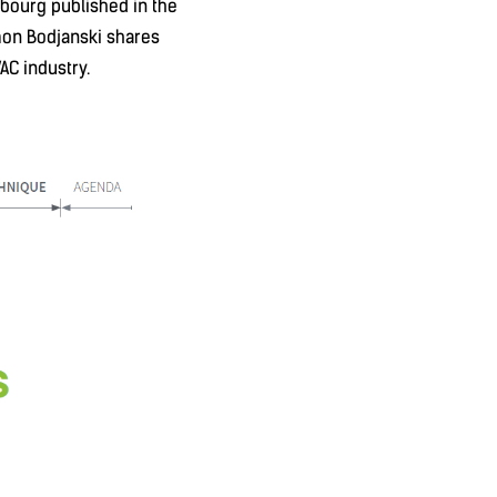
mbourg published in the
mon Bodjanski shares
AC industry.