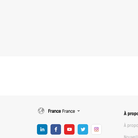
France
France
À prop
À prop
Nouvel