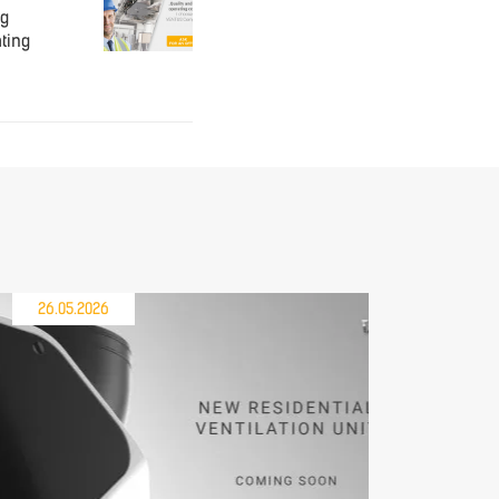
ng
ating
26.05.2026
21.05