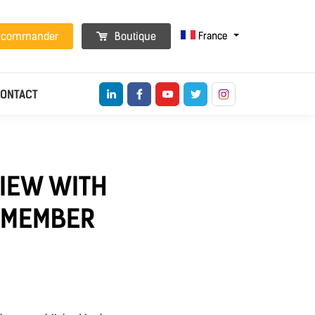
France
t commander
Boutique
ONTACT
VIEW WITH
 MEMBER