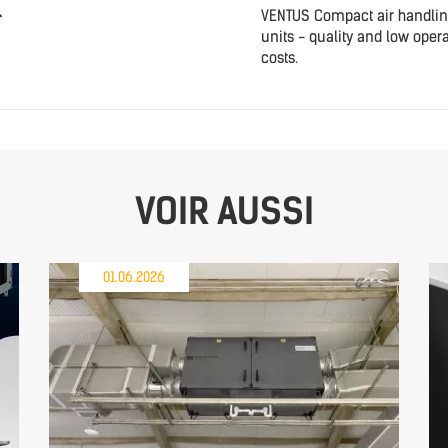
VENTUS Compact air handli
units - quality and low oper
costs.
VOIR AUSSI
01.06.2026