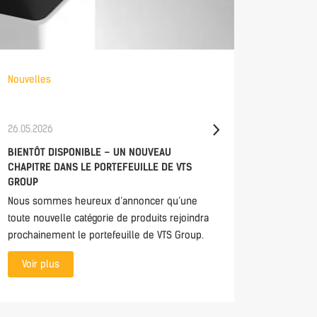
Nouvelles
Nouvelle
26.05.2026
21.05.202
BIENTÔT DISPONIBLE – UN NOUVEAU
CONTROL
CHAPITRE DANS LE PORTEFEUILLE DE VTS
DIRECTL
GROUP
MHMI 2.0
Nous sommes heureux d’annoncer qu’une
The mHMI
toute nouvelle catégorie de produits rejoindra
access t
prochainement le portefeuille de VTS Group.
anywhere
monitori
Voir plus
everythin
interface.
Voir p