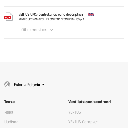
English
VENTUS UPC3 controller screens description
VENTUS uPC3 CONTROLLER SCREENS DESCRIPTION 105.pdf
Other versions
Download
English
Download
Estonia
Estonia
Teave
Ventilatsiooniseadmed
Meist
VENTUS
Uudised
VENTUS Compact