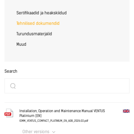
Sertifikaadid ja heakskiidud
Tehnilised dokumendid
Turundusmaterjalid
Muud
Search
Installation, Operation and Maintenance Manual VENTUS
Platinium [EN]
IOMM_VENTUS_COMPACT_PLATINIUM_EN_608_2026.03.pdf
Other versions