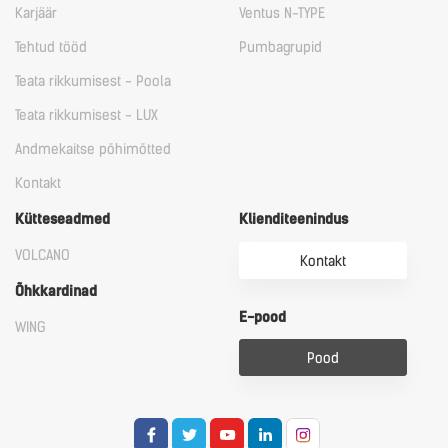
Karjäär
Ventus N-TYPE
Tehtud tööd
Pumbagrupid
Teata rikkumisest - Poola
Teata rikkumisest - LUX
Andmekaitse põhimõtted
Kontakt
Kütteseadmed
Klienditeenindus
VOLCANO
Kontakt
Õhkkardinad
E-pood
WING
Pood