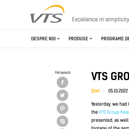
Excellence in simplicit
DESPRE NOI
PRODUSE
PROGRAME DE
VTS GR
Partajează
Știri
05.10.2022
Yesterday, we had
the
VTS Group hea
presented, as well 
footage of the se