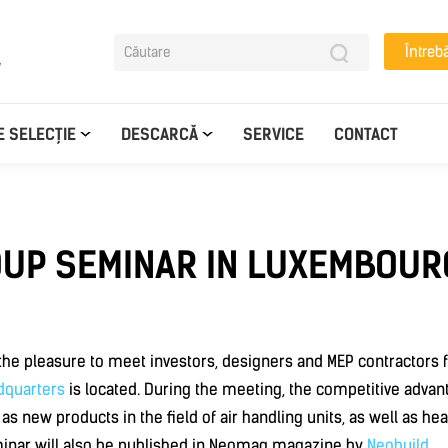
Întreb
y
 SELECȚIE
DESCARCĂ
SERVICE
CONTACT
OUP SEMINAR IN LUXEMBOUR
 the pleasure to meet investors, designers and MEP contractor
dquarters
is located. During the meeting, the competitive adva
as new products in the field of air handling units, as well as he
minar will also be published in Neomag magazine by
Neobuild
.