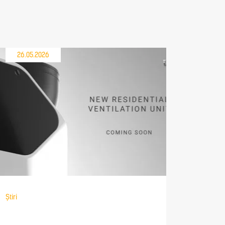
26.05.2026
21.05
Știri
Știri