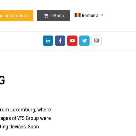
Romania
ări și comenzi
eShop
G
s from Luxemburg, where
ntages of VTS Group were
ating devices. Soon