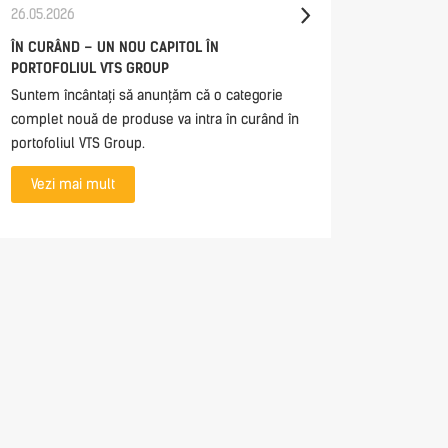
26.05.2026
21.05.202
ÎN CURÂND – UN NOU CAPITOL ÎN
CONTROL
PORTOFOLIUL VTS GROUP
DIRECTL
MHMI 2.0
Suntem încântați să anunțăm că o categorie
The mHMI
complet nouă de produse va intra în curând în
access t
portofoliul VTS Group.
anywhere
Vezi mai mult
monitori
everythin
interface.
Vezi 