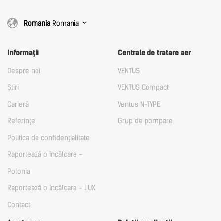
Romania
Romania
Informații
Centrale de tratare aer
Despre noi
VENTUS
Știri
VENTUS Compact
Carieră
Ventus N-TYPE
Referințe
Grup de pompare
Politica de confidențialitate
Raportează o încălcare -
Polonia
Raportează o încălcare - LUX
Contact