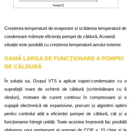
Creșterea temperaturii de evaporare și scăderea temperaturii de
condensare mărește eficiența pompei de căldură. Această
situație este posibilă cu creșterea temperaturii aerului exterior.
GAMĂ LARGA DE FUNCȚIONARE A POMPEI
DE CĂLDURĂ
În soluția sa, Grupul VTS a aplicat vapori-condensator cu o
suprafață mare de schimb de căldură (schimbătoare cu 6
rânduri), motoare de curent continuu în compresoare și o
supapă electronică de expansiune, precum și algoritmi optimi
pentru controlul atât a eficienței pompei de căldură, cât și a
funcționarea întregii unități. Toate acestea împreună fac posibilă
obținerea unui randament al pompei de COP = 10 chiar și la