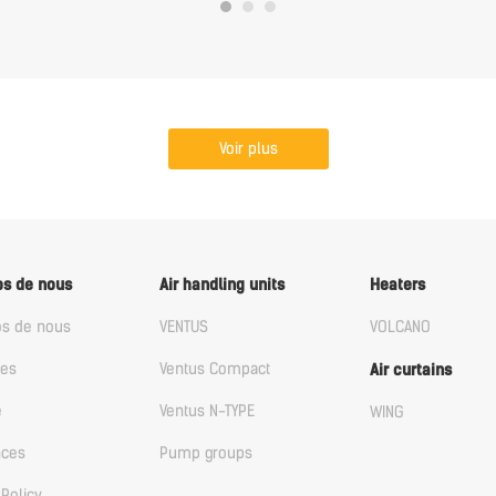
Voir plus
os de nous
Air handling units
Heaters
os de nous
VENTUS
VOLCANO
les
Ventus Compact
Air curtains
e
Ventus N-TYPE
WING
nces
Pump groups
 Policy