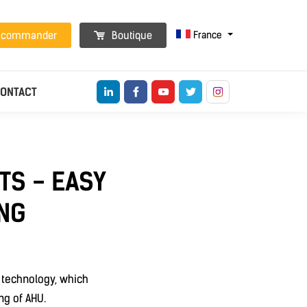
France
t commander
Boutique
ONTACT
TS - EASY
NG
 technology, which
ng of AHU.