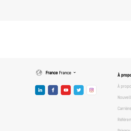
France
France
À prop
À prop
Nouvel
Carrièr
Référe
Privacy