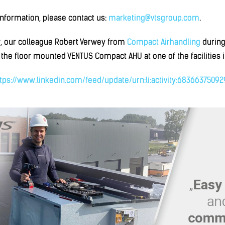
nformation, please contact us:
marketing@vtsgroup.com
.
w, our colleague Robert Verwey from
Compact Airhandling
during
he floor mounted VENTUS Compact AHU at one of the facilities i
tps://www.linkedin.com/feed/update/urn:li:activity:6836637509