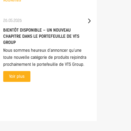
Nouvelles
Nouvelle
26.05.2026
21.05.202
BIENTÔT DISPONIBLE – UN NOUVEAU
CONTROL
CHAPITRE DANS LE PORTEFEUILLE DE VTS
DIRECTL
GROUP
MHMI 2.0
Nous sommes heureux d’annoncer qu’une
The mHMI
toute nouvelle catégorie de produits rejoindra
access t
prochainement le portefeuille de VTS Group.
anywhere
monitori
Voir plus
everythin
interface.
Voir p