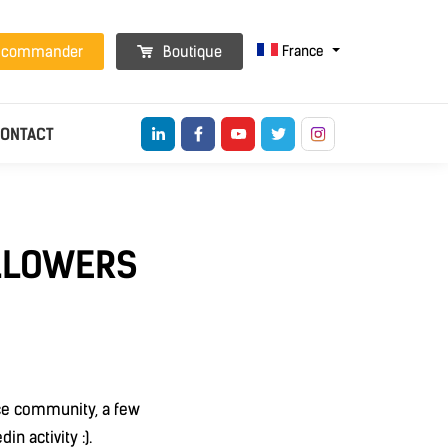
France
t commander
Boutique
ONTACT
OLLOWERS
ice community, a few
n activity :).