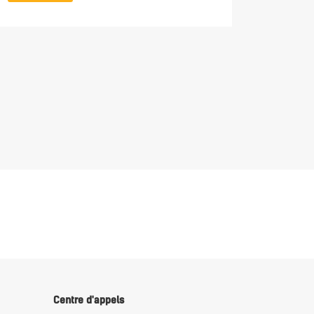
interface.
Voir p
Centre d'appels