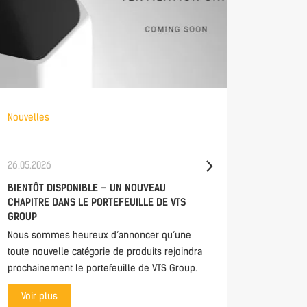
Nouvelles
Nouvelle
26.05.2026
21.05.202
BIENTÔT DISPONIBLE – UN NOUVEAU
CONTROL
CHAPITRE DANS LE PORTEFEUILLE DE VTS
DIRECTL
GROUP
MHMI 2.0
Nous sommes heureux d’annoncer qu’une
The mHMI
toute nouvelle catégorie de produits rejoindra
access t
prochainement le portefeuille de VTS Group.
anywhere
monitori
Voir plus
everythin