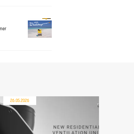
mer
26.05.2026
21.05