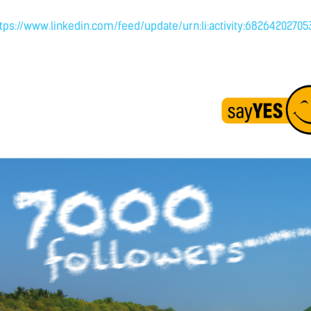
tps://www.linkedin.com/feed/update/urn:li:activity:6826420270