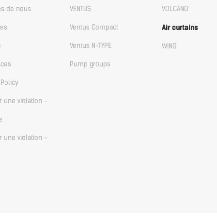
os de nous
VENTUS
VOLCANO
les
Ventus Compact
Air curtains
e
Ventus N-TYPE
WING
nces
Pump groups
 Policy
r une violation -
e
r une violation -