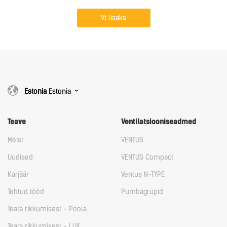
Vt lisaks
Estonia
Estonia
Teave
Ventilatsiooniseadmed
Meist
VENTUS
Uudised
VENTUS Compact
Karjäär
Ventus N-TYPE
Tehtud tööd
Pumbagrupid
Teata rikkumisest - Poola
Teata rikkumisest - LUX