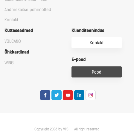
Andmekaitse põhimõtted
Kontakt
Kütteseadmed
Klienditeenindus
VOLCANO
Kontakt
Õhkkardinad
E-pood
WING
Pood
Copyright 2026 by VTS
All right reserved