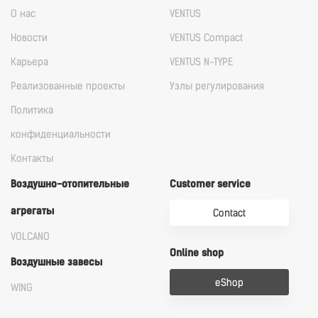
О нас
VENTUS
Новости
VENTUS Compact
Карьера
VENTUS N-TYPE
Реализованные проекты
Узлы регулирования
Политика
конфиденциальности
Контакты
Воздушно-отопительные
Customer service
агрегаты
Contact
VOLCANO
Online shop
Воздушные завесы
eShop
WING